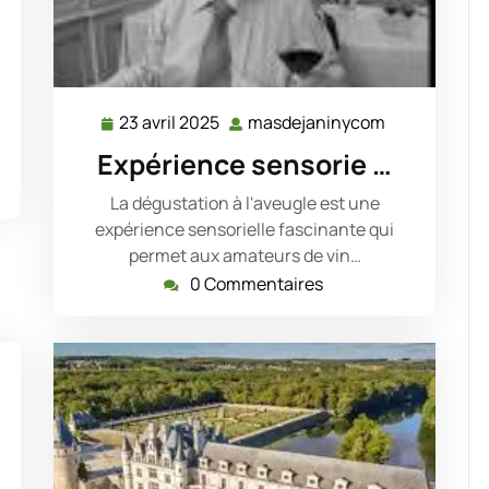
sdejaninycom
23 avril 2025
masdejaninycom
23
masdejanin
avril
Expérience sensorie …
2025
La dégustation à l'aveugle est une
expérience sensorielle fascinante qui
permet aux amateurs de vin…
0 Commentaires