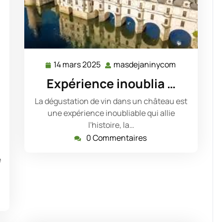
14 mars 2025
masdejaninycom
14
masdejanin
mars
Expérience inoublia …
2025
La dégustation de vin dans un château est
une expérience inoubliable qui allie
dejaninycom
l'histoire, la…
0 Commentaires
e