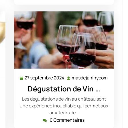
27 septembre 2024
masdejaninycom
27
masdeja
septembre
Dégustation de Vin …
asdejaninycom
2024
Les dégustations de vin au château sont
une expérience inoubliable qui permet aux
amateurs de…
0 Commentaires