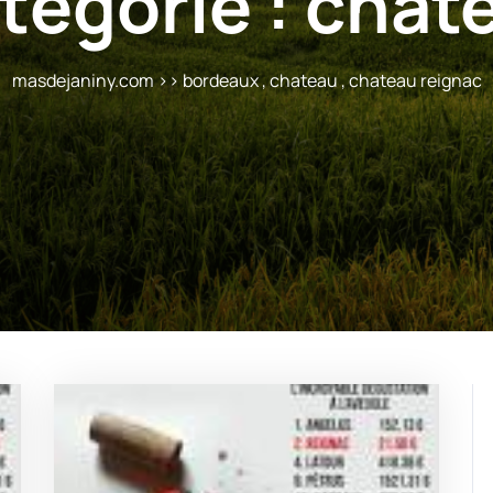
tégorie :
chat
masdejaniny.com
>>
bordeaux
,
chateau
,
chateau reignac