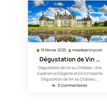
19 février 2025
masdejaninycom
19
ma
février
Dégustation de Vin …
2025
Dégustation de Vin au Château: Une
Expérience Élégante et Enrichissante
Dégustation de Vin au Château:…
0 Commentaires