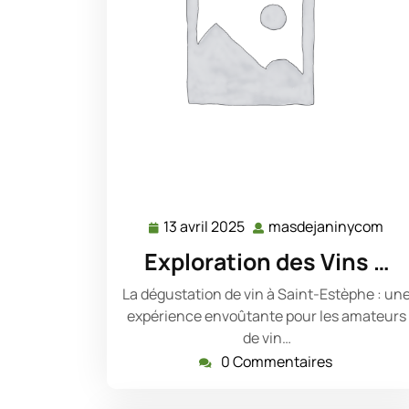
13 avril 2025
masdejaninycom
13
mas
avril
Exploration des Vins …
2025
La dégustation de vin à Saint-Estèphe : un
expérience envoûtante pour les amateurs
de vin…
0 Commentaires