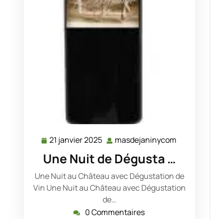
21 janvier 2025
masdejaninycom
21
masdejani
janvier
Une Nuit de Dégusta …
2025
Une Nuit au Château avec Dégustation de
Vin Une Nuit au Château avec Dégustation
de…
0 Commentaires