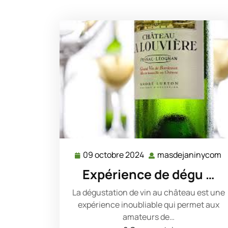
09 octobre 2024
masdejaninycom
09
m
octobre
Expérience de dégu …
2024
La dégustation de vin au château est une
expérience inoubliable qui permet aux
amateurs de…