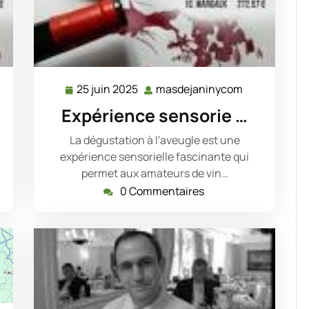
25 juin 2025
masdejaninycom
dejaninycom
25
masdejanin
juin
Expérience sensorie …
2025
La dégustation à l'aveugle est une
expérience sensorielle fascinante qui
permet aux amateurs de vin…
0 Commentaires