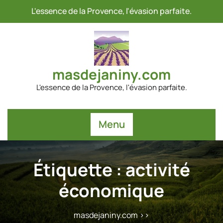
Passer
L'essence de la Provence, l'évasion parfaite.
au
contenu
masdejaniny.com
L'essence de la Provence, l'évasion parfaite.
Menu
Étiquette :
activité
économique
masdejaniny.com
>>