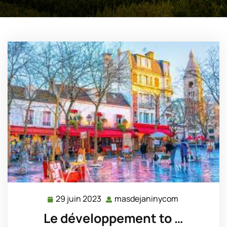
29 juin 2023
masdejaninycom
29
masdejanin
juin
Le développement to …
2023