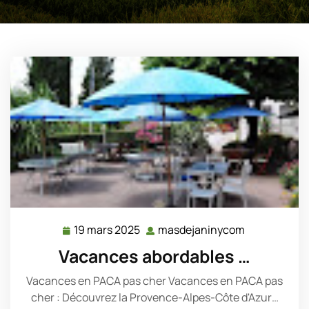
19 mars 2025
masdejaninycom
19
masdejanin
mars
Vacances abordables …
2025
Vacances en PACA pas cher Vacances en PACA pas
cher : Découvrez la Provence-Alpes-Côte d'Azur…