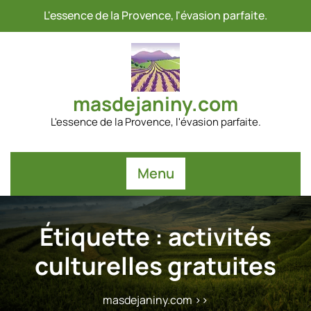
Passer
L'essence de la Provence, l'évasion parfaite.
au
contenu
masdejaniny.com
L'essence de la Provence, l'évasion parfaite.
Menu
Étiquette :
activités
culturelles gratuites
masdejaniny.com
>>