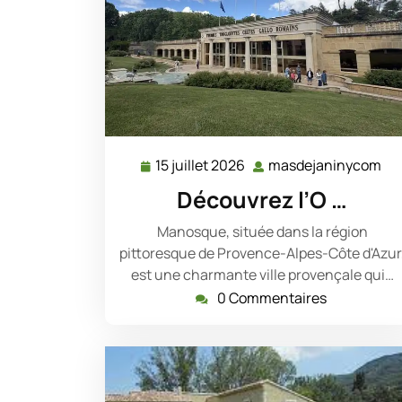
15 juillet 2026
masdejaninycom
15
ma
juillet
Découvrez l’O …
2026
Manosque, située dans la région
pittoresque de Provence-Alpes-Côte d'Azur
est une charmante ville provençale qui…
0 Commentaires