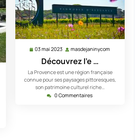
03 mai 2023
masdejaninycom
03
masdejanin
mai
Découvrez l’e …
2023
La Provence est une région française
masdejaninycom
connue pour ses paysages pittoresques,
son patrimoine culturel riche…
0 Commentaires