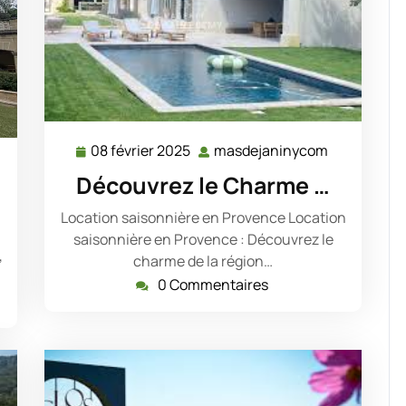
08 février 2025
masdejaninycom
08
masdejani
sdejaninycom
février
Découvrez le Charme …
2025
Location saisonnière en Provence Location
saisonnière en Provence : Découvrez le
,
charme de la région…
0 Commentaires