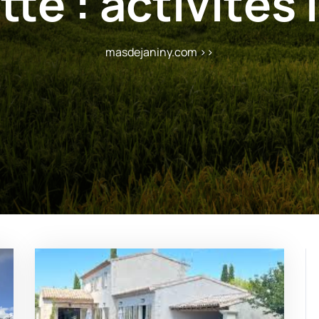
tte :
activités 
masdejaniny.com
>>