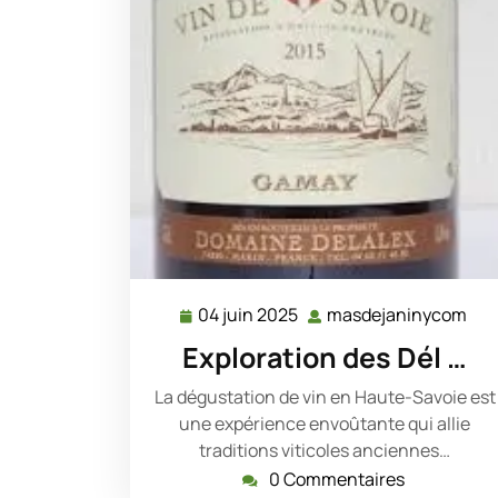
04 juin 2025
masdejaninycom
04
mas
juin
Exploration des Dél …
2025
La dégustation de vin en Haute-Savoie est
une expérience envoûtante qui allie
traditions viticoles anciennes…
0 Commentaires