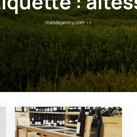
tiquette :
altes
masdejaniny.com
>>