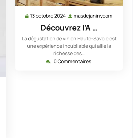
13 octobre 2024
masdejaninycom
13
masdejani
octobre
Découvrez l’A …
2024
La dégustation de vin en Haute-Savoie est
une expérience inoubliable qui allie la
richesse des…
0 Commentaires
dejaninycom