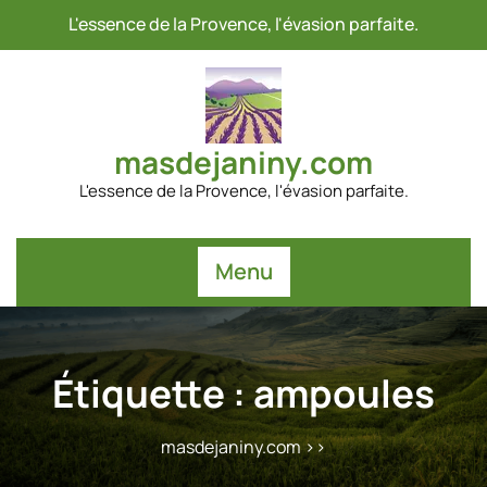
Passer
L'essence de la Provence, l'évasion parfaite.
au
contenu
masdejaniny.com
L'essence de la Provence, l'évasion parfaite.
Menu
Étiquette :
ampoules
masdejaniny.com
>>