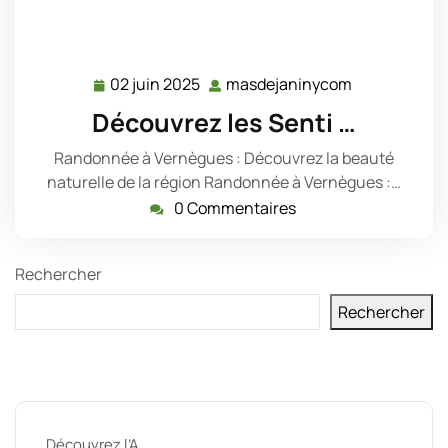
02 juin 2025
masdejaninycom
02
masdejanin
juin
Découvrez les Senti …
2025
Randonnée à Vernègues : Découvrez la beauté
naturelle de la région Randonnée à Vernègues :…
0 Commentaires
Rechercher
Rechercher
Derniers messages
Découvrez l’A …