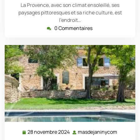
La Provence, avec son climat ensoleillé, ses
paysages pittoresques et sa riche culture, est
l'endroit…
0 Commentaires
28 novembre 2024
masdejaninycom
28
masdejan
novembre