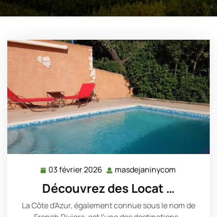
03 février 2026
masdejaninycom
03
masdejani
février
Découvrez des Locat …
2026
La Côte d'Azur, également connue sous le nom de
French Riviera, est l'une des destinations…