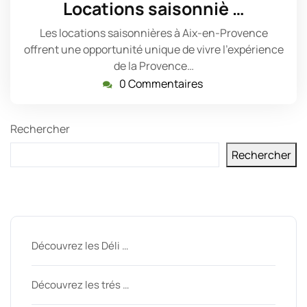
Locations saisonniè …
2024
Les locations saisonnières à Aix-en-Provence
offrent une opportunité unique de vivre l'expérience
de la Provence…
0 Commentaires
Rechercher
Rechercher
Derniers messages
Découvrez les Déli …
Découvrez les trés …