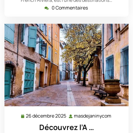
0 Commentaires
26 décembre 2025
masdejaninycom
26
masdejan
décembre
Découvrez l’A …
2025