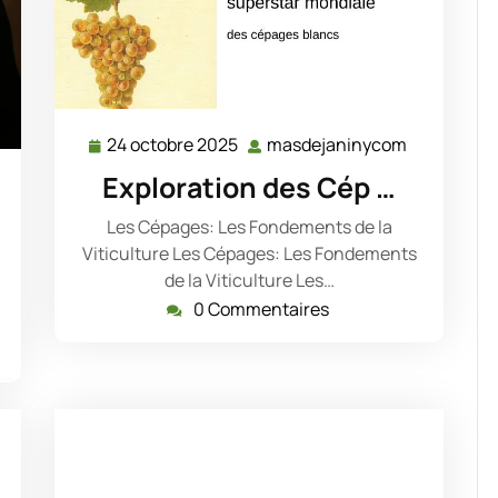
24 octobre 2025
masdejaninycom
24
masdejani
octobre
Exploration des Cép …
sdejaninycom
2025
Les Cépages: Les Fondements de la
Viticulture Les Cépages: Les Fondements
de la Viticulture Les…
0 Commentaires