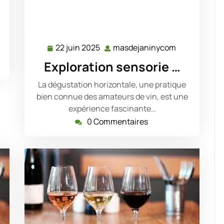
sdejaninycom
22 juin 2025
masdejaninycom
22
masdejanin
juin
Exploration sensorie …
2025
La dégustation horizontale, une pratique
bien connue des amateurs de vin, est une
expérience fascinante…
0 Commentaires