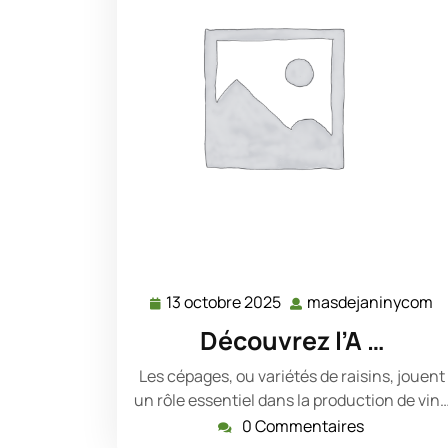
13 octobre 2025
masdejaninycom
13
m
octobre
Découvrez l’A …
2025
Les cépages, ou variétés de raisins, jouent
un rôle essentiel dans la production de vin
0 Commentaires