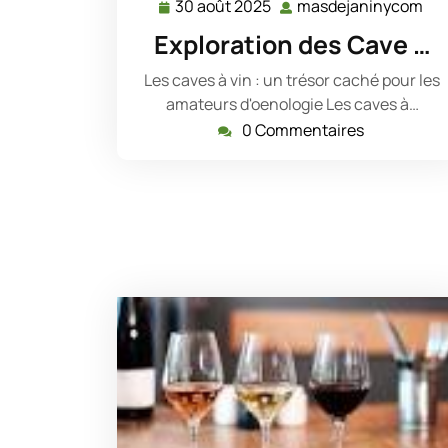
30 août 2025
masdejaninycom
30
ma
août
Exploration des Cave …
2025
Les caves à vin : un trésor caché pour les
amateurs d'oenologie Les caves à…
0 Commentaires