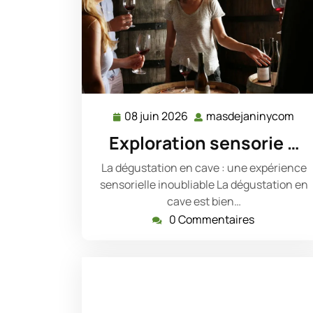
08 juin 2026
masdejaninycom
08
ma
juin
Exploration sensorie …
2026
La dégustation en cave : une expérience
sensorielle inoubliable La dégustation en
cave est bien…
0 Commentaires