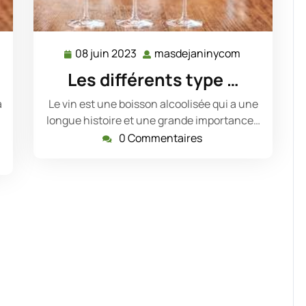
08 juin 2023
masdejaninycom
masdejaninycom
08
masdejanin
juin
Les différents type …
2023
a
Le vin est une boisson alcoolisée qui a une
longue histoire et une grande importance…
0 Commentaires