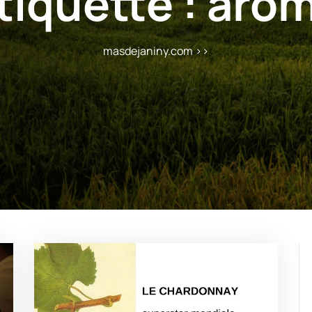
tiquette :
arô
masdejaniny.com
>>