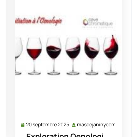
asdejaninycom
…
20 septembre 2025
masdejaninycom
20
masdeja
septembre
Exploration Oenologi …