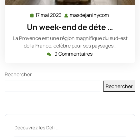
17 mai 2023
masdejaninycom
17
masdejanin
mai
Un week-end de déte …
2023
La Provence est une région magnifique du sud-est
de la France, célèbre pour ses paysages…
0 Commentaires
Rechercher
Rechercher
Derniers messages
Découvrez les Déli …