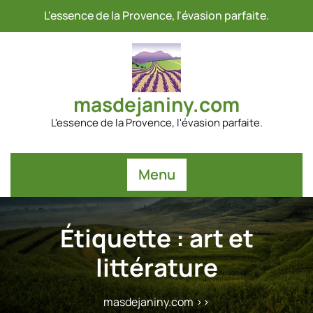
Passer
L'essence de la Provence, l'évasion parfaite.
au
contenu
masdejaniny.com
L'essence de la Provence, l'évasion parfaite.
Menu
Étiquette :
art et
littérature
masdejaniny.com
>>