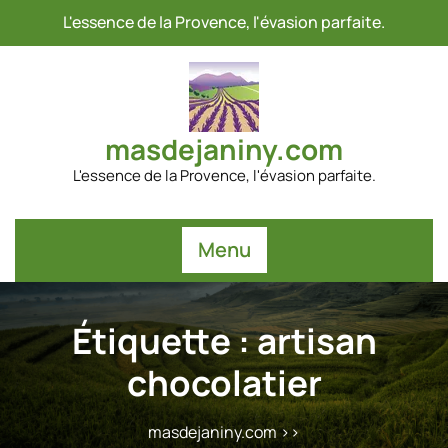
Passer
L'essence de la Provence, l'évasion parfaite.
au
contenu
masdejaniny.com
L'essence de la Provence, l'évasion parfaite.
Menu
Étiquette :
artisan
chocolatier
masdejaniny.com
>>