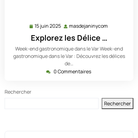
15 juin 2025
masdejaninycom
15
masdejanin
juin
Explorez les Délice …
2025
Week-end gastronomique dans le Var Week-end
gastronomique dans le Var : Découvrez les délices
de…
0 Commentaires
Rechercher
Rechercher
Derniers messages