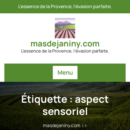
Passer
L'essence de la Provence, l'évasion parfaite.
au
contenu
masdejaniny.com
L'essence de la Provence, l'évasion parfaite.
Menu
Étiquette :
aspect
sensoriel
masdejaniny.com
>>