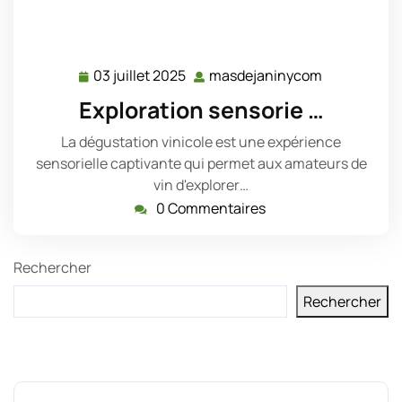
03 juillet 2025
masdejaninycom
03
masdejani
juillet
Exploration sensorie …
2025
La dégustation vinicole est une expérience
sensorielle captivante qui permet aux amateurs de
vin d'explorer…
0 Commentaires
Rechercher
Rechercher
Derniers messages