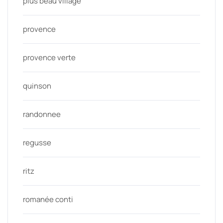
plus beau village
provence
provence verte
quinson
randonnee
regusse
ritz
romanée conti