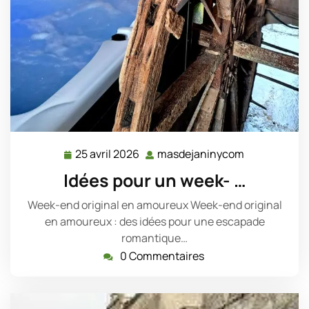
25 avril 2026
masdejaninycom
25
masdejanin
avril
Idées pour un week- …
2026
Week-end original en amoureux Week-end original
en amoureux : des idées pour une escapade
romantique…
0 Commentaires