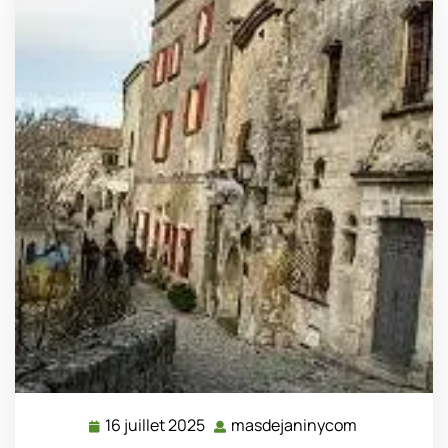
16 juillet 2025
masdejaninycom
16
masdejanin