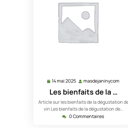
14 mai 2025
masdejaninycom
14
mas
mai
Les bienfaits de la …
2025
Article sur les bienfaits de la dégustation d
vin Les bienfaits de la dégustation de…
0 Commentaires