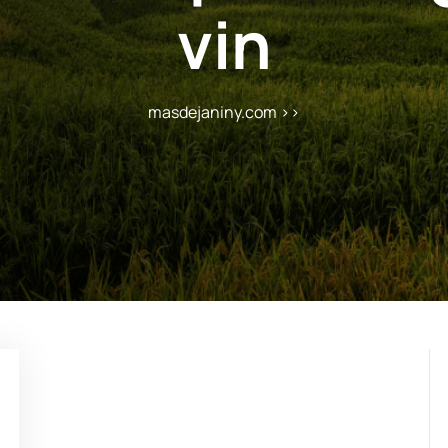
vin
masdejaniny.com
>>