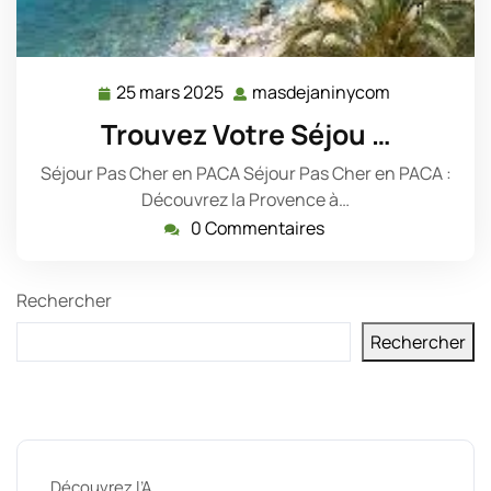
25 mars 2025
masdejaninycom
25
masdejanin
mars
Trouvez Votre Séjou …
2025
Séjour Pas Cher en PACA Séjour Pas Cher en PACA :
Découvrez la Provence à…
0 Commentaires
Rechercher
Rechercher
Derniers messages
Découvrez l’A …