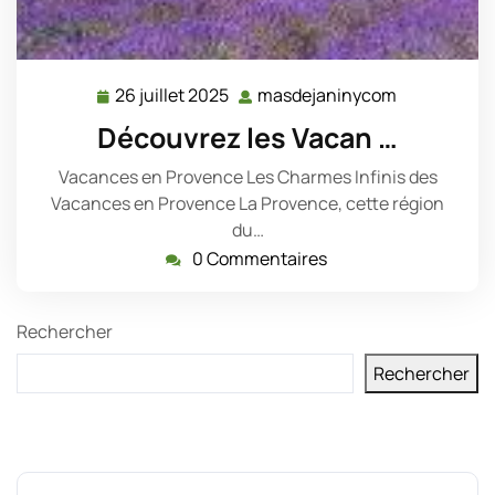
26 juillet 2025
masdejaninycom
26
masdejani
juillet
Découvrez les Vacan …
2025
Vacances en Provence Les Charmes Infinis des
Vacances en Provence La Provence, cette région
du…
0 Commentaires
Rechercher
Rechercher
Derniers messages