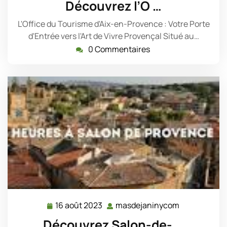
Découvrez l’O …
2025
L'Office du Tourisme d'Aix-en-Provence : Votre Porte
d'Entrée vers l'Art de Vivre Provençal Situé au…
0 Commentaires
16 août 2023
masdejaninycom
16
masdejanin
août
Découvrez Salon-de- …