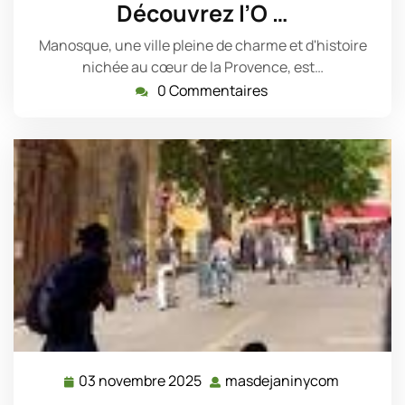
mai
Découvrez l’O …
2026
Manosque, une ville pleine de charme et d'histoire
nichée au cœur de la Provence, est…
0 Commentaires
03 novembre 2025
masdejaninycom
03
masdejan
novembre