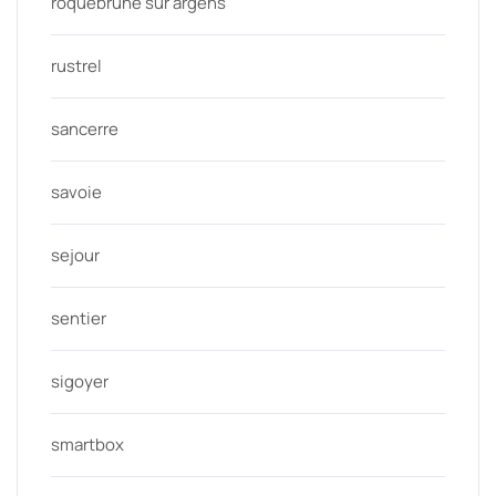
roquebrune sur argens
rustrel
sancerre
savoie
sejour
sentier
sigoyer
smartbox