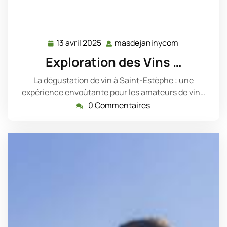
13 avril 2025
masdejaninycom
13
masdejanin
avril
Exploration des Vins …
2025
La dégustation de vin à Saint-Estèphe : une
expérience envoûtante pour les amateurs de vin…
0 Commentaires