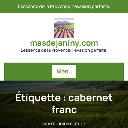
Passer
L'essence de la Provence, l'évasion parfaite.
au
contenu
masdejaniny.com
L'essence de la Provence, l'évasion parfaite.
Menu
Étiquette :
cabernet
franc
masdejaniny.com
>>