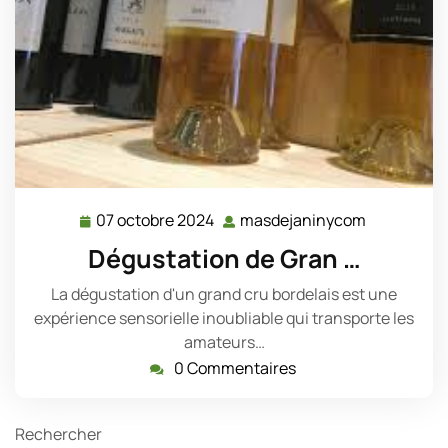
07 octobre 2024
masdejaninycom
07
masdejani
octobre
Dégustation de Gran …
2024
La dégustation d'un grand cru bordelais est une
expérience sensorielle inoubliable qui transporte les
amateurs…
0 Commentaires
Rechercher