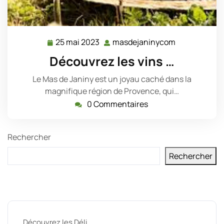
25 mai 2023
masdejaninycom
25
masdejanin
mai
Découvrez les vins …
2023
Le Mas de Janiny est un joyau caché dans la
magnifique région de Provence, qui…
0 Commentaires
Rechercher
Rechercher
Derniers messages
Découvrez les Déli …