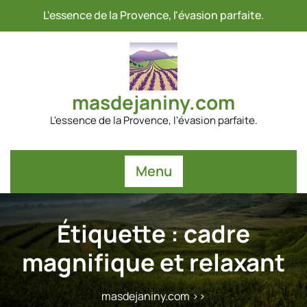
Passer
L'essence de la Provence, l'évasion parfaite.
au
contenu
masdejaniny.com
L'essence de la Provence, l'évasion parfaite.
Menu
Étiquette :
cadre
magnifique et relaxant
masdejaniny.com
>>