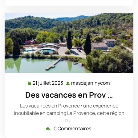
21 juillet 2023
masdejaninycom
21
masdejanin
juillet
Des vacances en Prov …
2023
Les vacances en Provence : une expérience
inoubliable en camping La Provence, cette région
du…
0 Commentaires