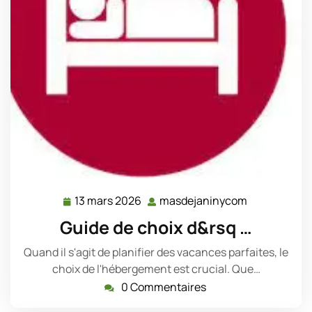
13 mars 2026
masdejaninycom
13
masdejanin
mars
Guide de choix d&rsq …
2026
Quand il s'agit de planifier des vacances parfaites, le
choix de l'hébergement est crucial. Que…
0 Commentaires