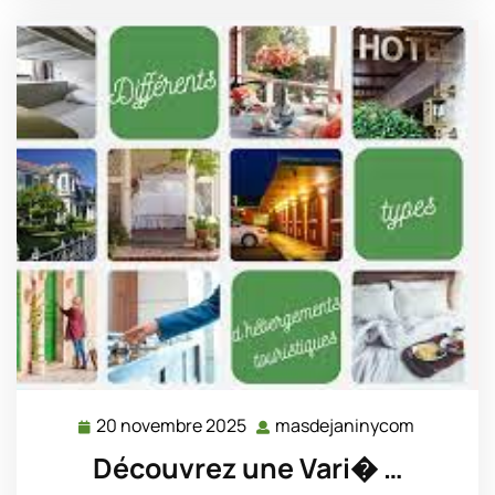
20 novembre 2025
masdejaninycom
20
masdejan
novembre
Découvrez une Vari� …
2025