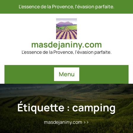
Passer
L'essence de la Provence, l'évasion parfaite.
au
contenu
masdejaniny.com
L'essence de la Provence, l'évasion parfaite.
Menu
Étiquette :
camping
masdejaniny.com
>>