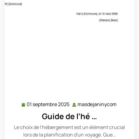
01 septembre 2025
masdejaninycom
01
masdeja
septembre
Guide de l’hé …
2025
Le choix de l'hébergement est un élément crucial
lors de la planification d'un voyage. Que…