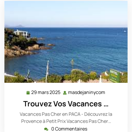
29 mars 2025
masdejaninycom
29
masdejanin
mars
Trouvez Vos Vacances …
2025
Vacances Pas Cher en PACA - Découvrez la
Provence à Petit Prix Vacances Pas Cher…
0 Commentaires