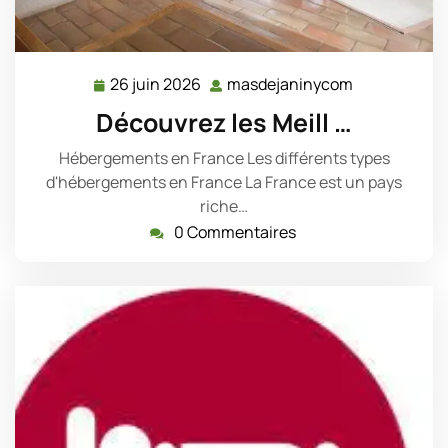
26 juin 2026
masdejaninycom
26
masdejanin
juin
Découvrez les Meill …
2026
Hébergements en France Les différents types
d'hébergements en France La France est un pays
riche…
0 Commentaires