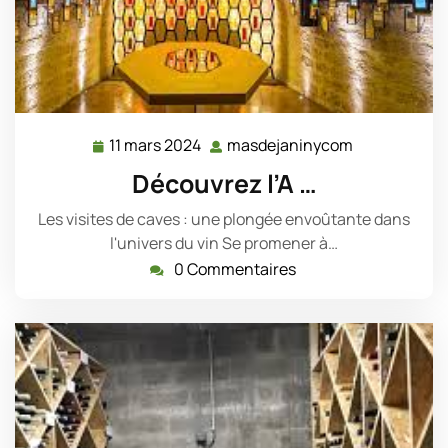
11 mars 2024
masdejaninycom
11
masdejanin
mars
Découvrez l’A …
2024
Les visites de caves : une plongée envoûtante dans
l'univers du vin Se promener à…
0 Commentaires