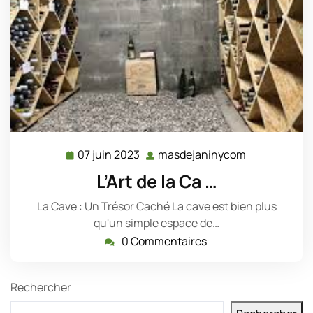
07 juin 2023
masdejaninycom
07
masdejanin
juin
L’Art de la Ca …
2023
La Cave : Un Trésor Caché La cave est bien plus
qu'un simple espace de…
0 Commentaires
Rechercher