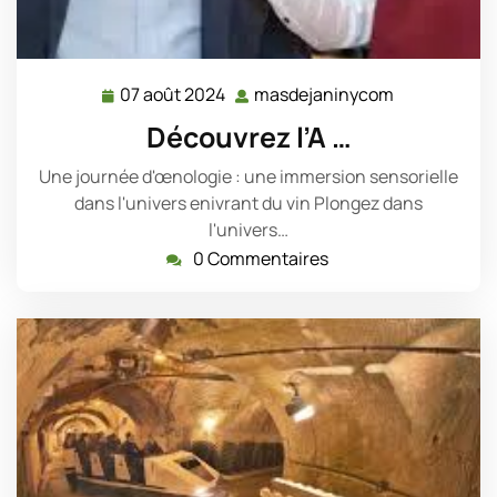
07 août 2024
masdejaninycom
07
masdejanin
août
Découvrez l’A …
2024
Une journée d'œnologie : une immersion sensorielle
dans l'univers enivrant du vin Plongez dans
l'univers…
0 Commentaires