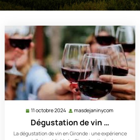
11 octobre 2024
masdejaninycom
11
masdejani
octobre
Dégustation de vin …
2024
La dégustation de vin en Gironde : une expérience