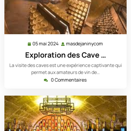
05 mai 2024
masdejaninycom
05
masdejanin
mai
Exploration des Cave …
2024
La visite des caves est une expérience captivante qui
permet aux amateurs de vin de…
0 Commentaires