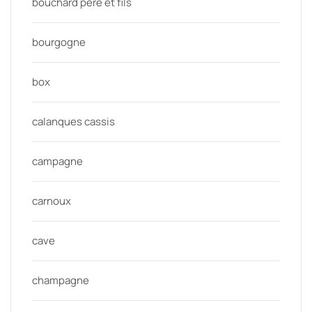
bouchard père et fils
bourgogne
box
calanques cassis
campagne
carnoux
cave
champagne