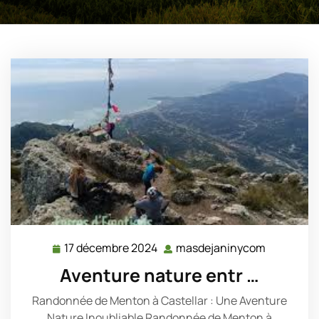
17 décembre 2024
masdejaninycom
17
masdejan
décembre
Aventure nature entr …
2024
Randonnée de Menton à Castellar : Une Aventure
Nature Inoubliable Randonnée de Menton à