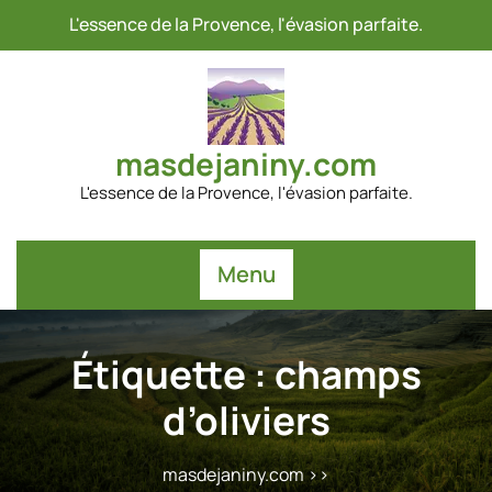
Passer
L'essence de la Provence, l'évasion parfaite.
au
contenu
masdejaniny.com
L'essence de la Provence, l'évasion parfaite.
Menu
Étiquette :
champs
d’oliviers
masdejaniny.com
>>