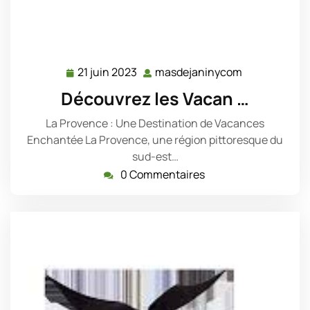
21 juin 2023
masdejaninycom
21
masdejanin
juin
Découvrez les Vacan …
2023
La Provence : Une Destination de Vacances
Enchantée La Provence, une région pittoresque du
sud-est…
0 Commentaires