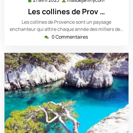
21 avril 2023
masdejaninycom
21
masdejanin
avril
Les collines de Prov …
2023
Les collines de Provence sont un paysage
enchanteur qui attire chaque année des milliers de…
0 Commentaires