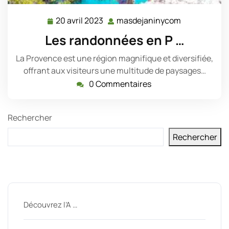
20 avril 2023
masdejaninycom
20
masdejanin
avril
Les randonnées en P …
2023
La Provence est une région magnifique et diversifiée,
offrant aux visiteurs une multitude de paysages…
0 Commentaires
Rechercher
Rechercher
Derniers messages
Découvrez l’A …