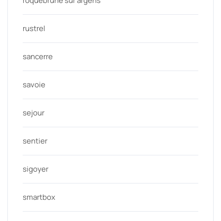
roquebrune sur argens
rustrel
sancerre
savoie
sejour
sentier
sigoyer
smartbox