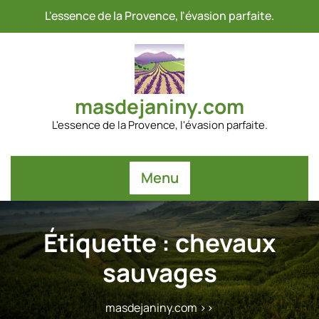
Passer
L'essence de la Provence, l'évasion parfaite.
au
contenu
masdejaniny.com
L'essence de la Provence, l'évasion parfaite.
Menu
Étiquette :
chevaux
sauvages
masdejaniny.com
>>