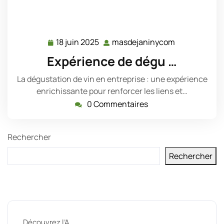
18 juin 2025
masdejaninycom
18
masdejanin
juin
Expérience de dégu …
2025
La dégustation de vin en entreprise : une expérience
enrichissante pour renforcer les liens et…
0 Commentaires
Rechercher
Rechercher
Derniers messages
Découvrez l’A …