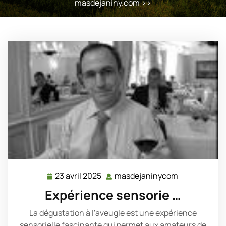
masdejaniny.com
>>
23 avril 2025
masdejaninycom
23
masdejanin
avril
Expérience sensorie …
2025
La dégustation à l'aveugle est une expérience
sensorielle fascinante qui permet aux amateurs de