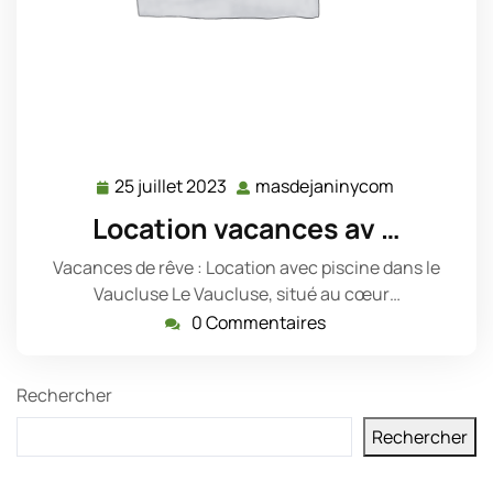
25 juillet 2023
masdejaninycom
25
masdejani
juillet
Location vacances av …
2023
Vacances de rêve : Location avec piscine dans le
Vaucluse Le Vaucluse, situé au cœur…
0 Commentaires
Rechercher
Rechercher