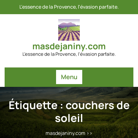
Passer
L'essence de la Provence, l'évasion parfaite.
au
contenu
masdejaniny.com
L'essence de la Provence, l'évasion parfaite.
Menu
Étiquette :
couchers de
soleil
masdejaniny.com
>>