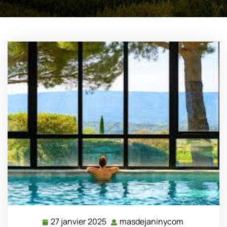
27 janvier 2025
masdejaninycom
27
masdejani