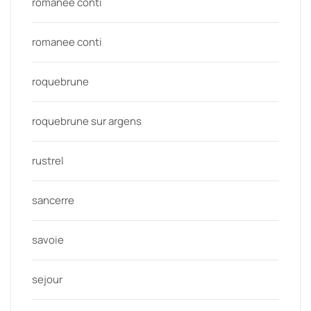
romanée conti
romanee conti
roquebrune
roquebrune sur argens
rustrel
sancerre
savoie
sejour