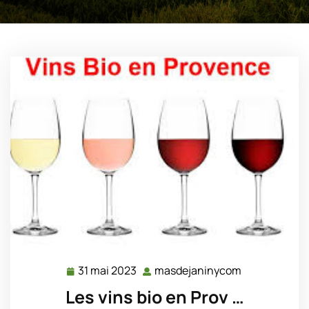
31 mai 2023
masdejaninycom
31
masdejanin
mai
Les vins bio en Prov …
2023