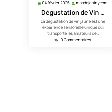
04 février 2025
masdejaninycom
04
m
février
Dégustation de Vin …
2025
La dégustation de vin jaune est une
expérience sensorielle unique qui
transporte les amateurs de…
0 Commentaires