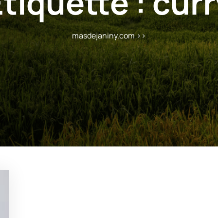
Étiquette :
curr
masdejaniny.com
>>