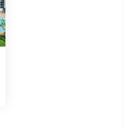
masdejaninycom
,