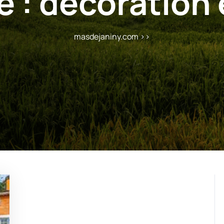
e :
décoration 
masdejaniny.com
>>