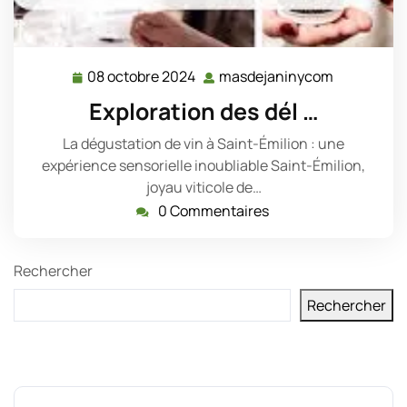
08 octobre 2024
masdejaninycom
08
masdejan
octobre
Exploration des dél …
2024
La dégustation de vin à Saint-Émilion : une
expérience sensorielle inoubliable Saint-Émilion,
joyau viticole de…
0 Commentaires
Rechercher
Rechercher
Derniers messages