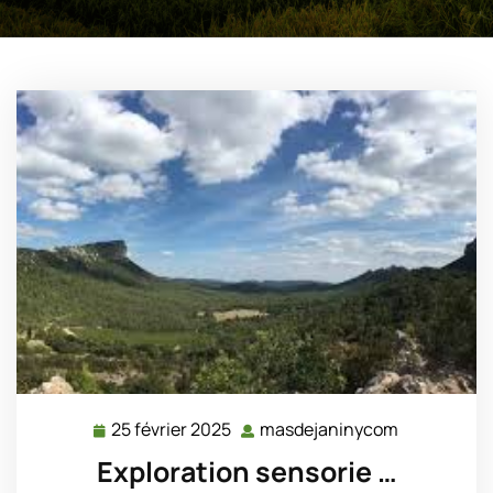
25 février 2025
masdejaninycom
25
masdejani
février
Exploration sensorie …
2025