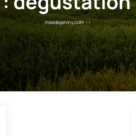
 :
degustation 
masdejaniny.com
>>