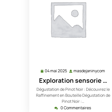
04 mai 2025
masdejaninycom
04
mas
mai
Exploration sensorie …
2025
Dégustation de Pinot Noir : Découvrez le
Raffinement en Bouteille Dégustation de
Pinot Noir :…
0 Commentaires