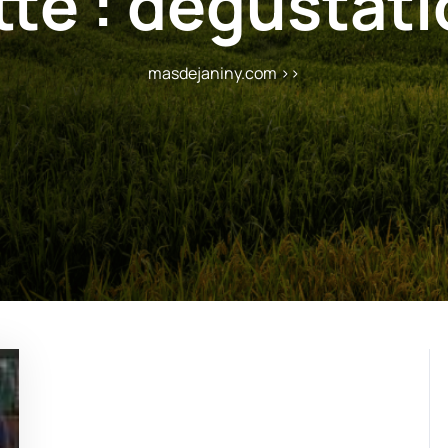
tte :
dégustati
masdejaniny.com
>>