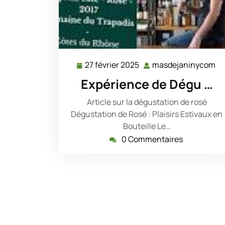
27 février 2025
masdejaninycom
27
ma
février
Expérience de Dégu …
2025
Article sur la dégustation de rosé
Dégustation de Rosé : Plaisirs Estivaux en
Bouteille Le…
0 Commentaires