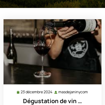
23 décembre 2024
masdejaninycom
23
masdejan
décembre
Dégustation de vin …
2024