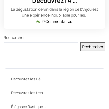
Découvrez l’A …
2024
La dégustation de vin dans la région de l'Anjou est
une expérience inoubliable pour les…
0 Commentaires
Rechercher
Rechercher
Derniers messages
Découvrez les Déli …
Découvrez les trés …
Élégance Rustique …