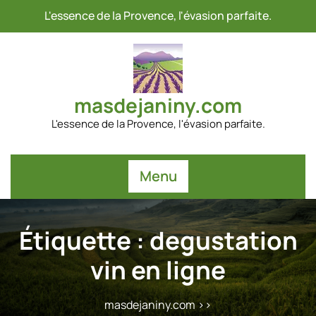
Passer
L'essence de la Provence, l'évasion parfaite.
au
contenu
masdejaniny.com
L'essence de la Provence, l'évasion parfaite.
Menu
Étiquette :
degustation
vin en ligne
masdejaniny.com
>>