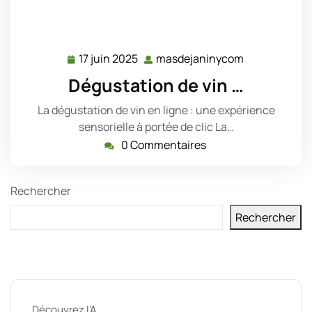
17 juin 2025
masdejaninycom
17
masdejanin
juin
Dégustation de vin …
2025
La dégustation de vin en ligne : une expérience
sensorielle à portée de clic La…
0 Commentaires
Rechercher
Rechercher
Derniers messages
Découvrez l’A …