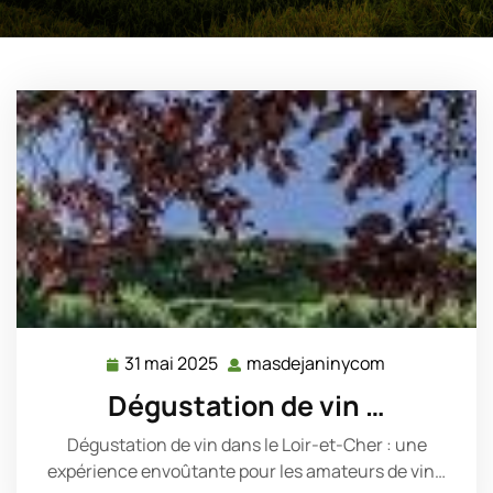
31 mai 2025
masdejaninycom
31
masdejanin
mai
Dégustation de vin …
2025
Dégustation de vin dans le Loir-et-Cher : une
expérience envoûtante pour les amateurs de vin…