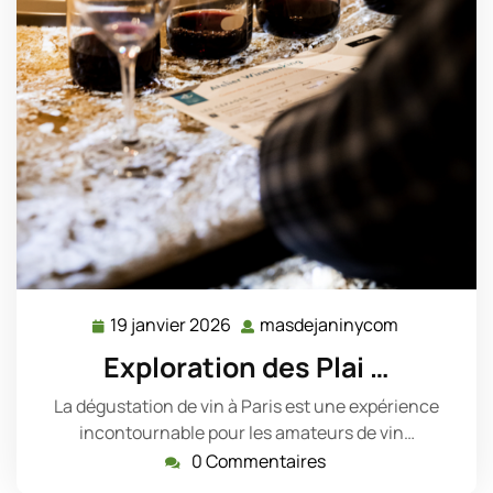
19 janvier 2026
masdejaninycom
19
masdejani
janvier
Exploration des Plai …
2026
La dégustation de vin à Paris est une expérience
incontournable pour les amateurs de vin…
0 Commentaires