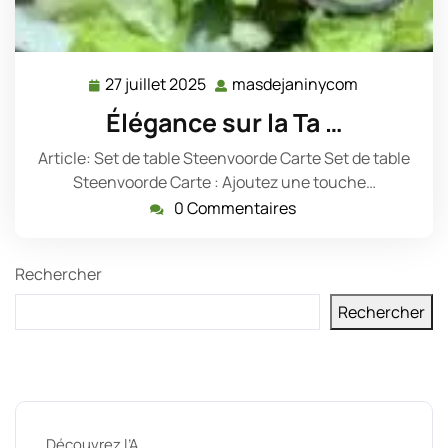
27 juillet 2025
masdejaninycom
27
masdejani
juillet
Élégance sur la Ta …
2025
Article: Set de table Steenvoorde Carte Set de table
Steenvoorde Carte : Ajoutez une touche…
0 Commentaires
Rechercher
Rechercher
Derniers messages
Découvrez l’A …