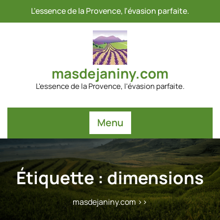
Passer
L'essence de la Provence, l'évasion parfaite.
au
contenu
masdejaniny.com
L'essence de la Provence, l'évasion parfaite.
Menu
Étiquette :
dimensions
masdejaniny.com
>>