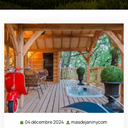
04 décembre 2024
masdejaninycom
04
masdejan