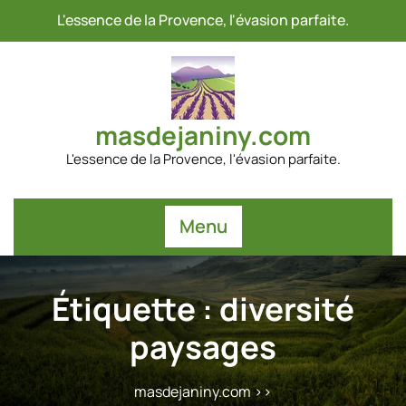
Passer
L'essence de la Provence, l'évasion parfaite.
au
contenu
masdejaniny.com
L'essence de la Provence, l'évasion parfaite.
Menu
Étiquette :
diversité
paysages
masdejaniny.com
>>