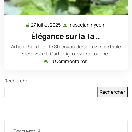
27 juillet 2025
masdejaninycom
27
masdejani
juillet
Élégance sur la Ta …
2025
Article: Set de table Steenvoorde Carte Set de table
Steenvoorde Carte : Ajoutez une touche…
0 Commentaires
Rechercher
Rechercher
Derniers messages
Découvrez l’A …