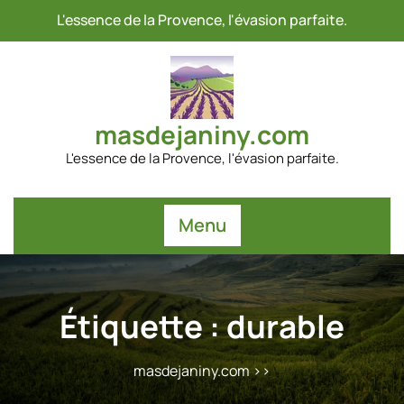
Passer
L'essence de la Provence, l'évasion parfaite.
au
contenu
masdejaniny.com
L'essence de la Provence, l'évasion parfaite.
Menu
Étiquette :
durable
masdejaniny.com
>>