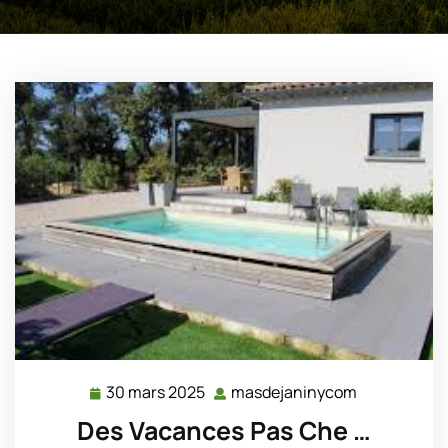
30 mars 2025
masdejaninycom
30
masdejanin
mars
Des Vacances Pas Che …
2025