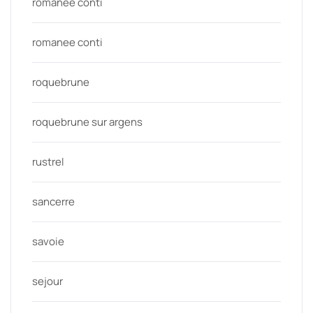
romanée conti
romanee conti
roquebrune
roquebrune sur argens
rustrel
sancerre
savoie
sejour