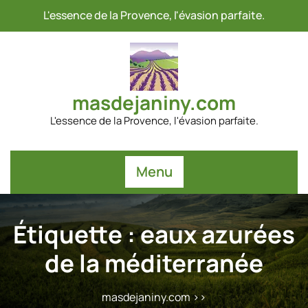
Passer
L'essence de la Provence, l'évasion parfaite.
au
contenu
masdejaniny.com
L'essence de la Provence, l'évasion parfaite.
Menu
Étiquette :
eaux azurées
de la méditerranée
masdejaniny.com
>>