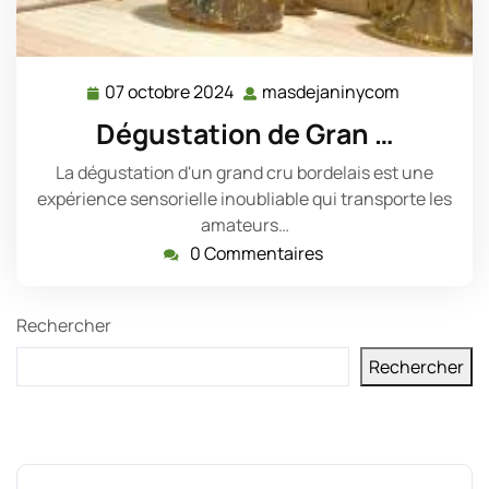
07 octobre 2024
masdejaninycom
07
masdejani
octobre
Dégustation de Gran …
2024
La dégustation d'un grand cru bordelais est une
expérience sensorielle inoubliable qui transporte les
amateurs…
0 Commentaires
Rechercher
Rechercher
Derniers messages