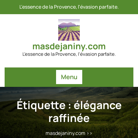
Passer
L'essence de la Provence, l'évasion parfaite.
au
contenu
masdejaniny.com
L'essence de la Provence, l'évasion parfaite.
Menu
Étiquette :
élégance
raffinée
masdejaniny.com
>>