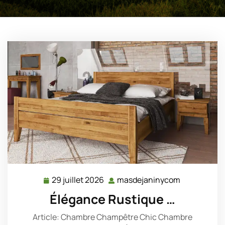
29 juillet 2026
masdejaninycom
29
masdejani
juillet
Élégance Rustique …
2026
Article: Chambre Champêtre Chic Chambre