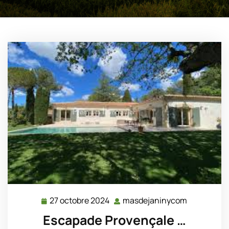
27 octobre 2024
masdejaninycom
27
masdejani
octobre
Escapade Provençale …
2024