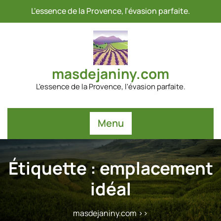
Passer
L'essence de la Provence, l'évasion parfaite.
au
contenu
masdejaniny.com
L'essence de la Provence, l'évasion parfaite.
Menu
Étiquette :
emplacement
idéal
masdejaniny.com
>>