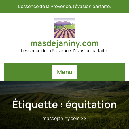
Passer
L'essence de la Provence, l'évasion parfaite.
au
contenu
masdejaniny.com
L'essence de la Provence, l'évasion parfaite.
Menu
Étiquette :
équitation
masdejaniny.com
>>