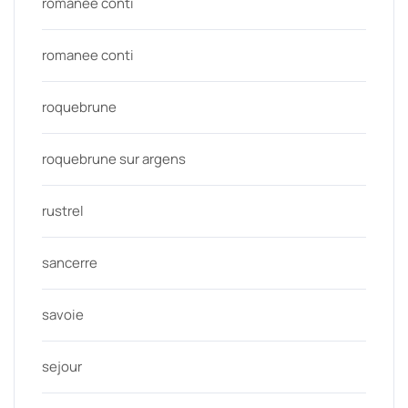
romanée conti
romanee conti
roquebrune
roquebrune sur argens
rustrel
sancerre
savoie
sejour