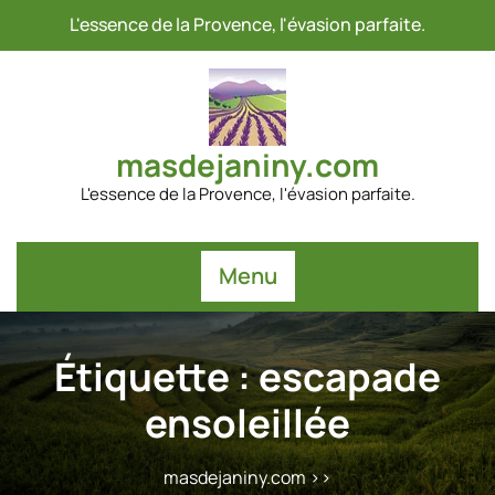
Passer
L'essence de la Provence, l'évasion parfaite.
au
contenu
masdejaniny.com
L'essence de la Provence, l'évasion parfaite.
Menu
Étiquette :
escapade
ensoleillée
masdejaniny.com
>>