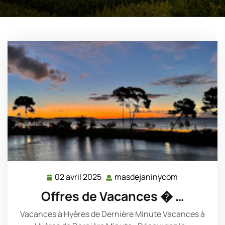
02 avril 2025
masdejaninycom
02
masdejanin
avril
Offres de Vacances � …
2025
Vacances à Hyères de Dernière Minute Vacances à