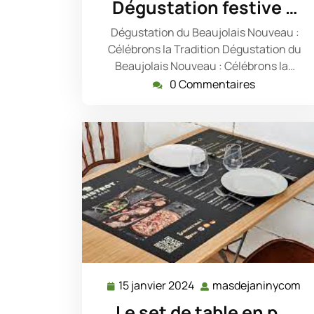
Dégustation festive …
2025
Dégustation du Beaujolais Nouveau :
Célébrons la Tradition Dégustation du
Beaujolais Nouveau : Célébrons la…
0 Commentaires
15 janvier 2024
masdejaninycom
15
ma
janvier
Le set de table en p …