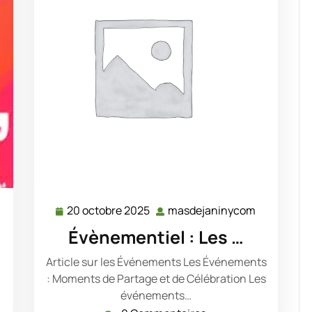
20 octobre 2025
masdejaninycom
asdejaninycom
20
masdejan
octobre
Évènementiel : Les …
2025
Article sur les Événements Les Événements
: Moments de Partage et de Célébration Les
événements…