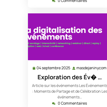
0 Commentaires
04 septembre 2025
masdejaninycom
04
septembre
Exploration des Év� …
2025
Article sur les événements Les Événement
: Moments de Partage et de Célébration Le
événements…
0 Commentaires