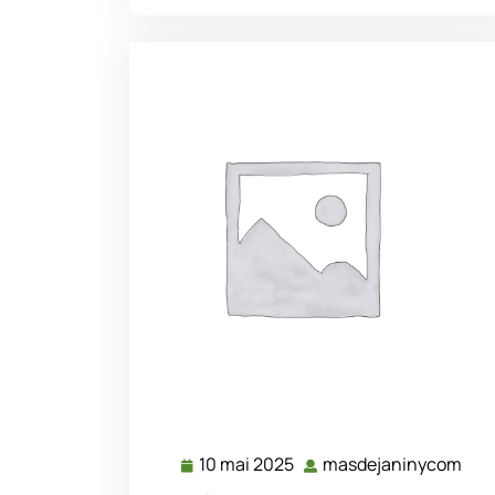
10 mai 2025
masdejaninycom
10
mas
mai