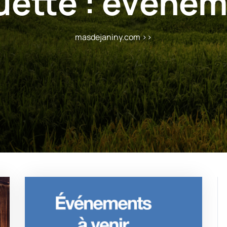
uette :
événem
masdejaniny.com
>>