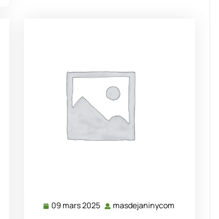
09 mars 2025
masdejaninycom
dejaninycom
09
masdejanin
mars