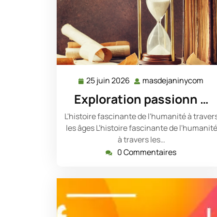
25 juin 2026
masdejaninycom
25
mas
juin
Exploration passionn …
2026
L'histoire fascinante de l'humanité à traver
les âges L'histoire fascinante de l'humanit
à travers les…
0 Commentaires