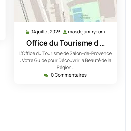
04 juillet 2023
masdejaninycom
04
masdejani
juillet
Office du Tourisme d …
2023
L'Office du Tourisme de Salon-de-Provence
: Votre Guide pour Découvrir la Beauté de la
Région…
0 Commentaires