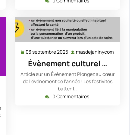
0 Commentaires
03 septembre 2025
masdejaninycom
03
masdeja
septembre
Évènement culturel …
2025
Article sur un Évènement Plongez au cœur
de l'événement de l'année ! Les festivités
masdejaninycom
battent…
0 Commentaires
s
s