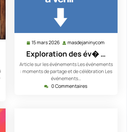
15 mars 2026
masdejaninycom
15
masdejanin
dejaninycom
mars
Exploration des év� …
2026
Article sur les événements Les événements
s
: moments de partage et de célébration Les
é
événements…
0 Commentaires