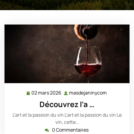
02 mars 2026
masdejaninycom
02
masdejanin
mars
Découvrez l’a …
2026
L'art et la passion du vin L'art et la passion du vin Le
vin, cette…
0 Commentaires