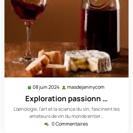
08 juin 2024
masdejaninycom
08
masdejanin
juin
Exploration passionn …
2024
L'œnologie, l'art et la science du vin, fascinent les
amateurs de vin du monde entier…
0 Commentaires