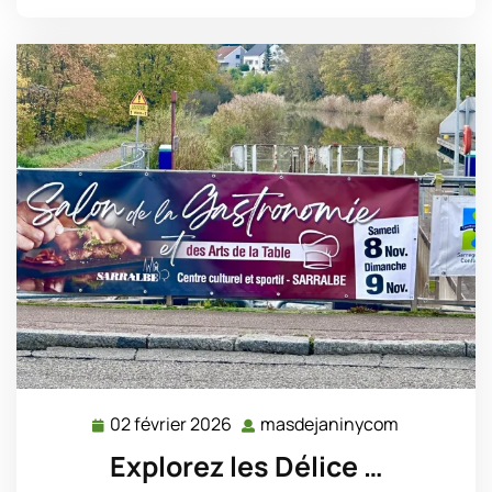
02 février 2026
masdejaninycom
02
masdejani
février
Explorez les Délice …
2026