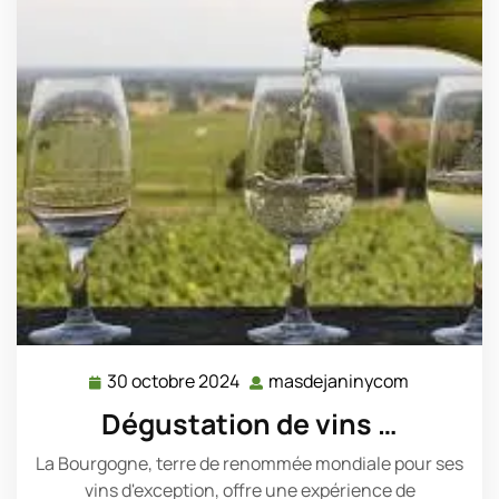
30 octobre 2024
masdejaninycom
30
masdejan
octobre
Dégustation de vins …
2024
La Bourgogne, terre de renommée mondiale pour ses
vins d'exception, offre une expérience de