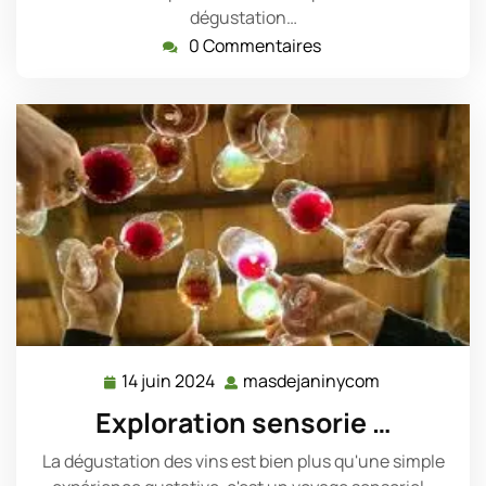
dégustation…
0 Commentaires
14 juin 2024
masdejaninycom
14
masdejanin
juin
Exploration sensorie …
2024
La dégustation des vins est bien plus qu'une simple