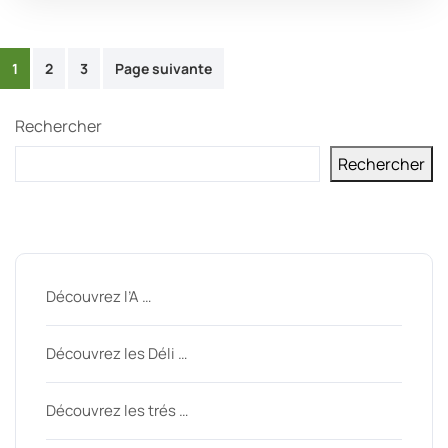
Pagination
1
2
3
Page suivante
des
Rechercher
publications
Rechercher
Derniers messages
Découvrez l’A …
Découvrez les Déli …
Découvrez les trés …