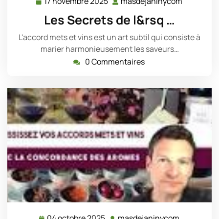
17 novembre 2025
masdejaninycom
17
masdejan
novembre
Les Secrets de l&rsq …
2025
L'accord mets et vins est un art subtil qui consiste à
marier harmonieusement les saveurs…
0 Commentaires
04 octobre 2025
masdejaninycom
04
masdejan