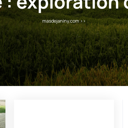
 :
exploration 
masdejaniny.com
>>