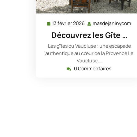
13 février 2026
masdejaninycom
13
ma
février
Découvrez les Gîte …
2026
Les gîtes du Vaucluse : une escapade
authentique au cœur de la Provence Le
Vaucluse,…
0 Commentaires