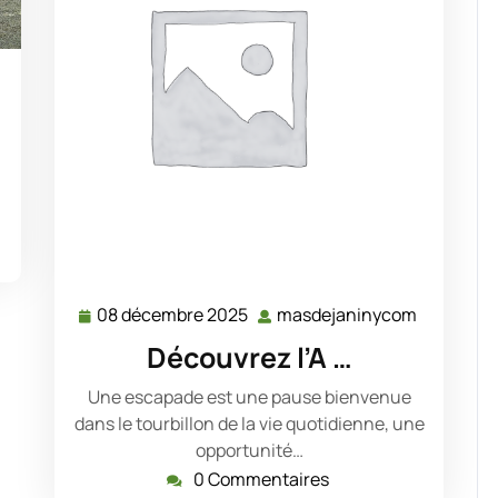
sdejaninycom
08 décembre 2025
masdejaninycom
08
masdejan
décembre
Découvrez l’A …
2025
Une escapade est une pause bienvenue
dans le tourbillon de la vie quotidienne, une
opportunité…
0 Commentaires